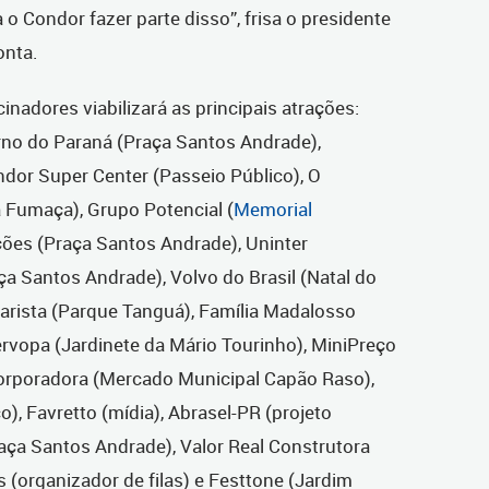
 o Condor fazer parte disso”, frisa o presidente
onta.
inadores viabilizará as principais atrações:
no do Paraná (Praça Santos Andrade),
ndor Super Center (Passeio Público), O
 Fumaça), Grupo Potencial (
Memorial
ções (Praça Santos Andrade), Uninter
ça Santos Andrade), Volvo do Brasil (Natal do
rista (Parque Tanguá), Família Madalosso
ervopa (Jardinete da Mário Tourinho), MiniPreço
ncorporadora (Mercado Municipal Capão Raso),
), Favretto (mídia), Abrasel-PR (projeto
aça Santos Andrade), Valor Real Construtora
s (organizador de filas) e Festtone (Jardim