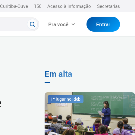
Curitiba-Ouve
156
Acesso à informação
Secretarias
Pra você
Entrar
Em alta
e
1º lugar no Ideb