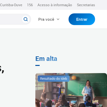
Curitiba-Ouve
156
Acesso à informação
Secretarias
Pra você
Entrar
Em alta
,
Resultado do Ideb