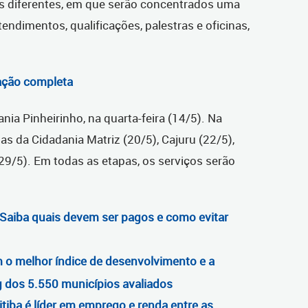
is diferentes, em que serão concentrados uma
tendimentos, qualificações, palestras e oficinas,
ação completa
nia Pinheirinho, na quarta-feira (14/5). Na
as da Cidadania Matriz (20/5), Cajuru (22/5),
29/5). Em todas as etapas, os serviços serão
 Saiba quais devem ser pagos e como evitar
om o melhor índice de desenvolvimento e a
ng dos 5.550 municípios avaliados
iba é líder em emprego e renda entre as