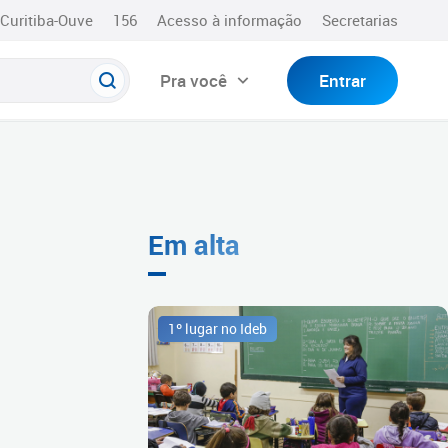
Curitiba-Ouve
156
Acesso à informação
Secretarias
Pra você
Entrar
Em alta
1º lugar no Ideb