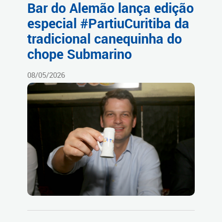
Bar do Alemão lança edição
especial #PartiuCuritiba da
tradicional canequinha do
chope Submarino
08/05/2026