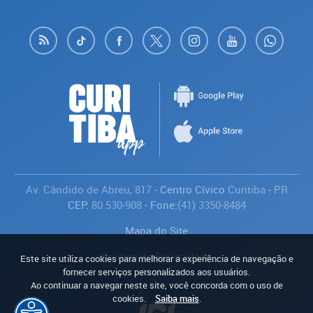
Av. Cândido de Abreu, 817
- Centro Cívico
Curitiba
-
PR
CEP:
80.530-908
- Fone:
(41) 3350-8484
Mapa do Site
Política de Privacidade
Este site utiliza cookies para melhorar a experiência de navegação e
Avaliar
fornecer serviços personalizados aos usuários.
Ao continuar a navegar neste site, você concorda com o uso de
cookies.
Saiba mais
.