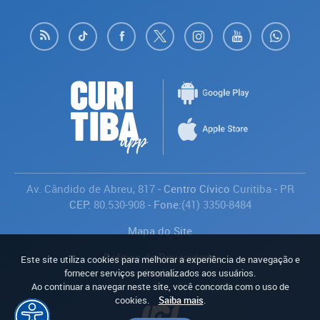
Av. Cândido de Abreu, 817
- Centro Cívico
Curitiba
-
PR
CEP:
80.530-908
- Fone:
(41) 3350-8484
Mapa do Site
Política de Privacidade
Este site utiliza cookies para melhorar a experiência de navegação e
Avaliar
fornecer serviços personalizados aos usuários.
Ao continuar a navegar neste site, você concorda com o uso de
cookies.
Saiba mais
.