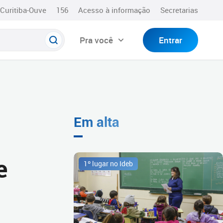
Curitiba-Ouve
156
Acesso à informação
Secretarias
Pra você
Entrar
Em alta
e
1º lugar no Ideb