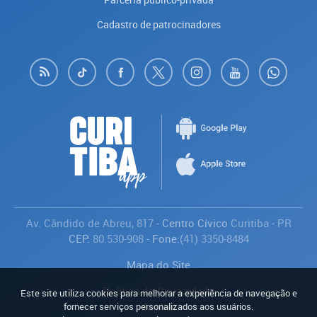
Cadastro de patrocinadores
Av. Cândido de Abreu, 817
- Centro Cívico
Curitiba
-
PR
CEP:
80.530-908
- Fone:
(41) 3350-8484
Mapa do Site
Política de Privacidade
Este site utiliza cookies para melhorar a experiência de navegação e
Avaliar
fornecer serviços personalizados aos usuários.