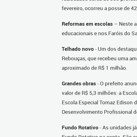
fevereiro, ocorreu a posse de 42
Reformas em escolas
–
Neste a
educacionais e nos Faróis do Sa
Telhado novo
- Um dos destaque
Rebouças, que recebeu uma amp
aproximado de R$ 1 milhão.
Grandes obras
- O prefeito anu
valor de R$ 5,3 milhões: a Escol
Escola Especial Tomaz Edison de
Desenvolvimento Profissional d
Fundo Rotativo
- As unidades j
Fundo Rotativo na conta. São c