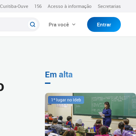
Curitiba-Ouve
156
Acesso à informação
Secretarias
Pra você
Entrar
Em alta
o
1º lugar no Ideb