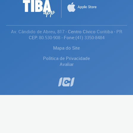
Av. Cândido de Abreu, 817
- Centro Cívico
Curitiba
-
PR
CEP:
80.530-908
- Fone:
(41) 3350-8484
Mapa do Site
Política de Privacidade
Avaliar