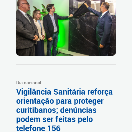
Dia nacional
Vigilância Sanitária reforça
orientação para proteger
curitibanos; denúncias
podem ser feitas pelo
telefone 156