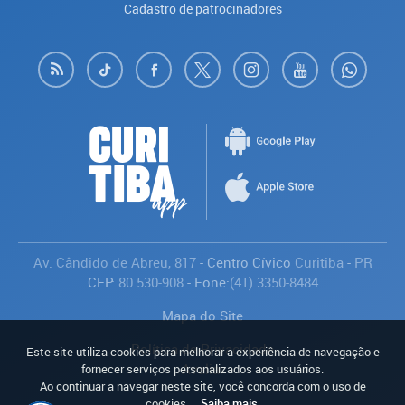
Cadastro de patrocinadores
Av. Cândido de Abreu, 817
- Centro Cívico
Curitiba
-
PR
CEP:
80.530-908
- Fone:
(41) 3350-8484
Mapa do Site
Política de Privacidade
Este site utiliza cookies para melhorar a experiência de navegação e
Avaliar
fornecer serviços personalizados aos usuários.
Ao continuar a navegar neste site, você concorda com o uso de
cookies.
Saiba mais
.