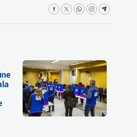
úne
ala
e