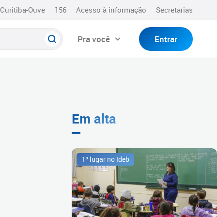
Curitiba-Ouve
156
Acesso à informação
Secretarias
Pra você
Entrar
Em alta
1º lugar no Ideb