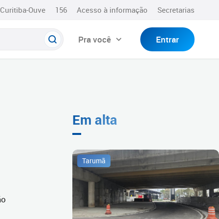
Curitiba-Ouve
156
Acesso à informação
Secretarias
Pra você
Entrar
Em alta
Tarumã
ão