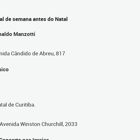
nal de semana antes do Natal
naldo Manzotti
enida Cândido de Abreu, 817
nico
tal de Curitiba.
 Avenida Winston Churchill, 2033
Concerto nas Igrejas