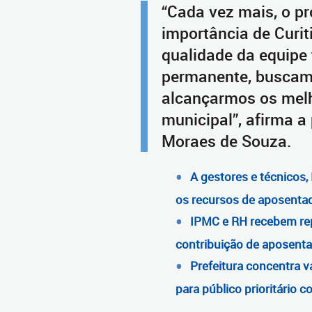
“Cada vez mais, o p
importância de Curit
qualidade da equipe 
permanente, buscamo
alcançarmos os melh
municipal”, afirma a
Moraes de Souza.
A gestores e técnicos,
os recursos de aposentad
IPMC e RH recebem rep
contribuição de aposenta
Prefeitura concentra 
para público prioritário 