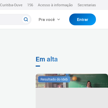
Curitiba-Ouve
156
Acesso à informação
Secretarias
Pra você
Entrar
Em alta
Resultado do Ideb