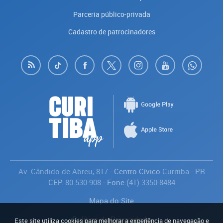
Parceria público-privada
Cadastro de patrocinadores
Av. Cândido de Abreu, 817
- Centro Cívico
Curitiba
-
PR
CEP:
80.530-908
- Fone:
(41) 3350-8484
Mapa do Site
Política de Privacidade
Este site utiliza cookies para melhorar a experiência de navegação e