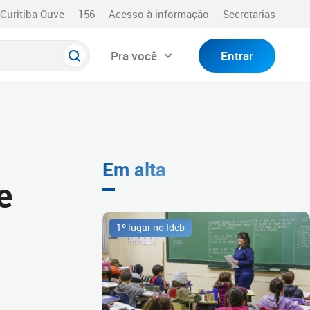
Curitiba-Ouve
156
Acesso à informação
Secretarias
Pra você
Entrar
Em alta
e
1º lugar no Ideb