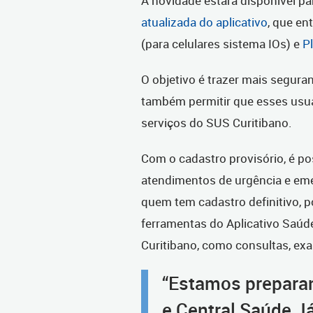
A novidade estará disponível pa
atualizada do aplicativo
, que en
(para celulares sistema IOs) e
P
O objetivo é trazer mais segur
também permitir que esses usuá
serviços do SUS Curitibano.
Com o cadastro provisório, é p
atendimentos de urgência e eme
quem tem cadastro definitivo, p
ferramentas do Aplicativo Saúd
Curitibano, como consultas, exa
“Estamos preparan
e Central Saúde J