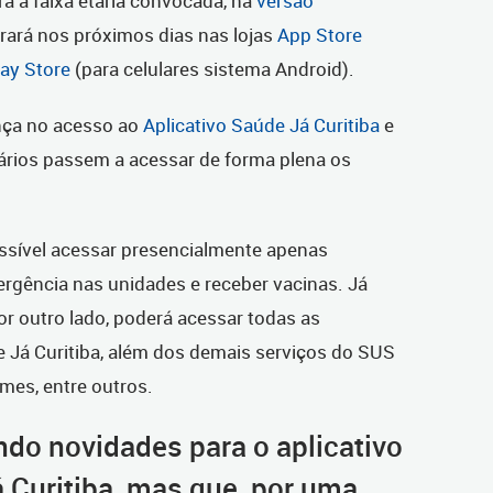
ra a faixa etária convocada, na
versão
trará nos próximos dias nas lojas
App Store
lay Store
(para celulares sistema Android).
ança no acesso ao
Aplicativo Saúde Já Curitiba
e
rios passem a acessar de forma plena os
ossível acessar presencialmente apenas
rgência nas unidades e receber vacinas. Já
or outro lado, poderá acessar todas as
e Já Curitiba, além dos demais serviços do SUS
mes, entre outros.
do novidades para o aplicativo
á Curitiba, mas que, por uma