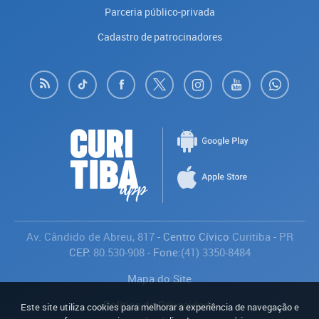
Parceria público-privada
Cadastro de patrocinadores
Av. Cândido de Abreu, 817
- Centro Cívico
Curitiba
-
PR
CEP:
80.530-908
- Fone:
(41) 3350-8484
Mapa do Site
Política de Privacidade
Este site utiliza cookies para melhorar a experiência de navegação e