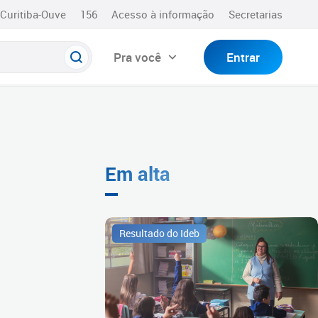
Curitiba-Ouve
156
Acesso à informação
Secretarias
Pra você
Entrar
Em alta
Resultado do Ideb