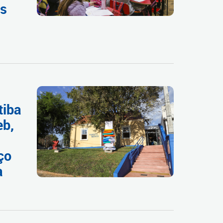
as
tiba
eb,
ço
a