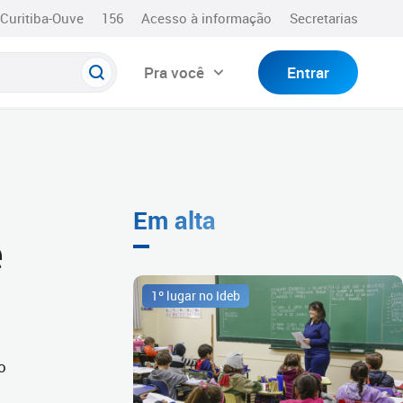
Curitiba-Ouve
156
Acesso à informação
Secretarias
Pra você
Entrar
Em alta
e
1º lugar no Ideb
o