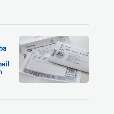
iba
ail
m