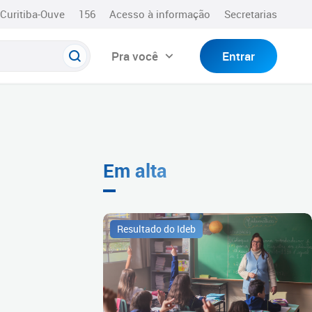
Curitiba-Ouve
156
Acesso à informação
Secretarias
Pra você
Entrar
Em alta
Resultado do Ideb