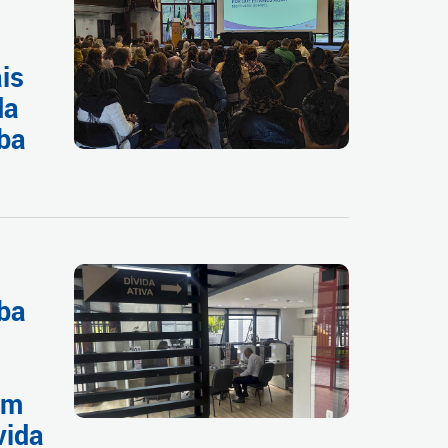
is
da
iba
iba
om
vida