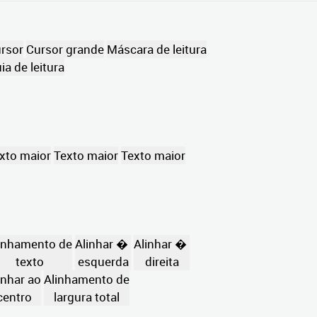
rsor
Cursor grande
Máscara de leitura
ia de leitura
xto maior
Texto maior
Texto maior
inhamento de
Alinhar �
Alinhar �
texto
esquerda
direita
inhar ao
Alinhamento de
centro
largura total