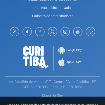
Parceria público-privada
Cadastro de patrocinadores
Av. Cândido de Abreu, 817
- Centro Cívico
Curitiba
-
PR
CEP:
80.530-908
- Fone:
(41) 3350-8484
Mapa do Site
Política de Privacidade
Este site utiliza cookies para melhorar a experiência de navegação e