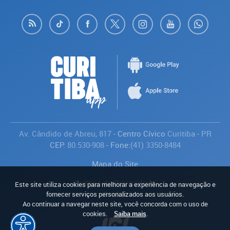
Av. Cândido de Abreu, 817
- Centro Cívico
Curitiba
-
PR
CEP:
80.530-908
- Fone:
(41) 3350-8484
Mapa do Site
Política de Privacidade
Este site utiliza cookies para melhorar a experiência de navegação e
Avaliar
fornecer serviços personalizados aos usuários.
Ao continuar a navegar neste site, você concorda com o uso de
cookies.
Saiba mais
.