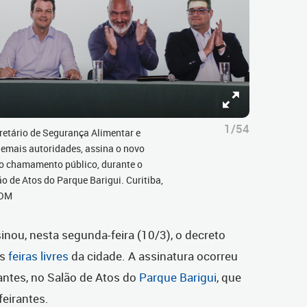
1/54
retário de Segurança Alimentar e
e demais autoridades, assina o novo
vo chamamento público, durante o
o de Atos do Parque Barigui. Curitiba,
COM
inou, nesta segunda-feira (10/3), o
decreto
as
feiras livres
da cidade. A assinatura ocorreu
antes, no Salão de Atos do
Parque Barigui
, que
feirantes.