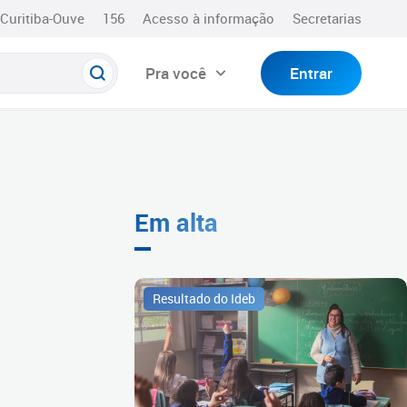
Curitiba-Ouve
156
Acesso à informação
Secretarias
Pra você
Entrar
Em alta
Resultado do Ideb