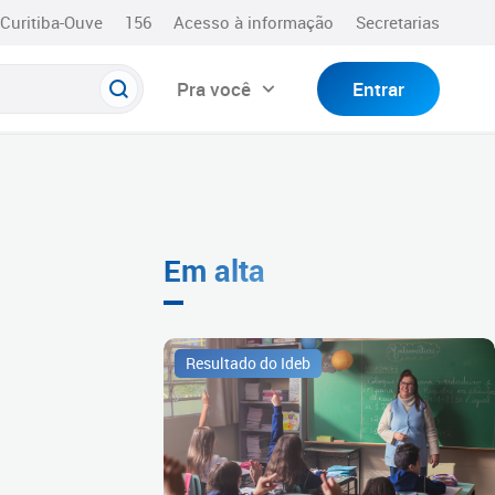
Curitiba-Ouve
156
Acesso à informação
Secretarias
Pra você
Entrar
Em alta
Resultado do Ideb