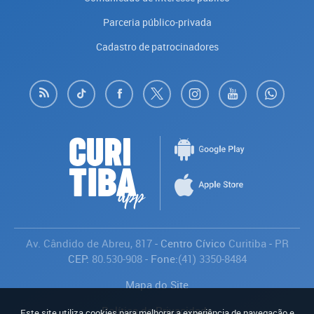
Parceria público-privada
Cadastro de patrocinadores
Av. Cândido de Abreu, 817
- Centro Cívico
Curitiba
-
PR
CEP:
80.530-908
- Fone:
(41) 3350-8484
Mapa do Site
Política de Privacidade
Este site utiliza cookies para melhorar a experiência de navegação e