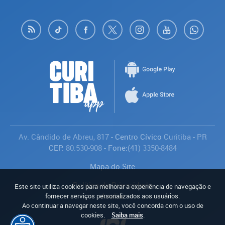
Av. Cândido de Abreu, 817
- Centro Cívico
Curitiba
-
PR
CEP:
80.530-908
- Fone:
(41) 3350-8484
Mapa do Site
Política de Privacidade
Este site utiliza cookies para melhorar a experiência de navegação e
Avaliar
fornecer serviços personalizados aos usuários.
Ao continuar a navegar neste site, você concorda com o uso de
cookies.
Saiba mais
.