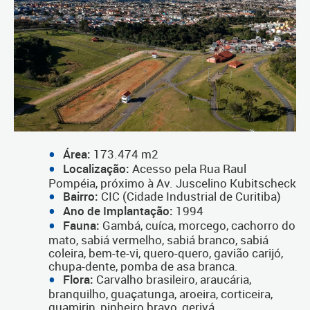
Área:
173.474 m2
Localização:
Acesso pela Rua Raul
Pompéia, próximo à Av. Juscelino Kubitscheck
Bairro:
CIC (Cidade Industrial de Curitiba)
Ano de Implantação:
1994
Fauna:
Gambá, cuíca, morcego, cachorro do
mato, sabiá vermelho, sabiá branco, sabiá
coleira, bem-te-vi, quero-quero, gavião carijó,
chupa-dente, pomba de asa branca.
Flora:
Carvalho brasileiro, araucária,
branquilho, guaçatunga, aroeira, corticeira,
guamirin, pinheiro bravo, gerivá.