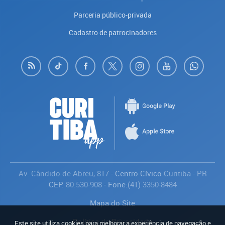
Parceria público-privada
Cadastro de patrocinadores
Av. Cândido de Abreu, 817
- Centro Cívico
Curitiba
-
PR
CEP:
80.530-908
- Fone:
(41) 3350-8484
Mapa do Site
Política de Privacidade
Este site utiliza cookies para melhorar a experiência de navegação e