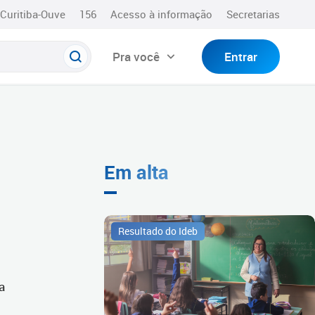
Curitiba-Ouve
156
Acesso à informação
Secretarias
Pra você
Entrar
Em alta
Resultado do Ideb
a