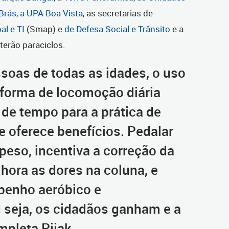
Brás
,
a UPA Boa Vista
, as secretarias de
al e TI
(Smap) e
de Defesa Social e Trânsito
e a
terão paraciclos.
ssoas de todas as idades, o uso
 forma de locomoção diária
a de tempo para a prática de
 e oferece benefícios. Pedalar
peso, incentiva a correção da
hora as dores na coluna, e
enho aeróbico e
u seja, os cidadãos ganham e a
mpleta Pijak.