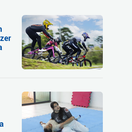
m
zer
a
ra