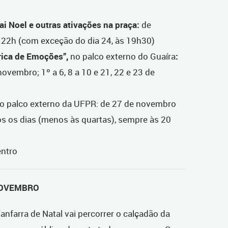
ai Noel e outras ativações na praça:
de
 22h (
com exceção do dia 24, às 19h30)
rica de Emoções”,
no palco externo do Guaíra
:
novembro; 1º a 6, 8 a 10 e 21, 22 e 23 de
no palco externo da UFPR: de 27 de novembro
os os dias (menos às quartas), sempre às 20
entro
 NOVEMBRO
anfarra de Natal vai percorrer o calçadão da