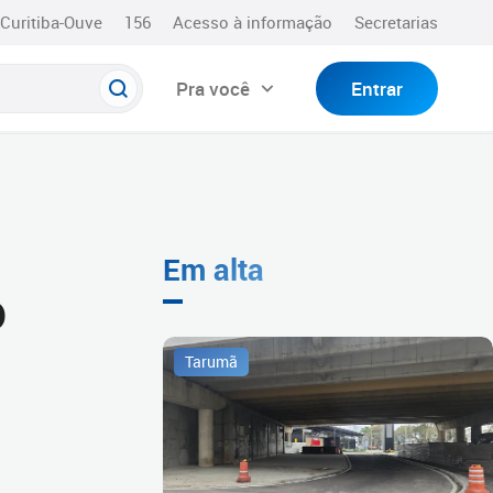
Curitiba-Ouve
156
Acesso à informação
Secretarias
Pra você
Entrar
Em alta
o
Tarumã