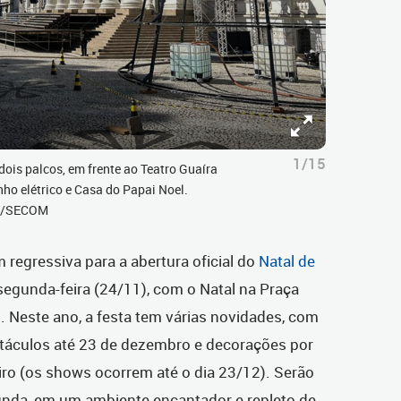
1/15
ois palcos, em frente ao Teatro Guaíra
nho elétrico e Casa do Papai Noel.
ão/SECOM
regressiva para a abertura oficial do
Natal de
segunda-feira (24/11), com o Natal na Praça
 Neste ano, a festa tem várias novidades, com
áculos até 23 de dezembro e decorações por
eiro (os shows ocorrem até o dia 23/12). Serão
unda, em um ambiente encantador e repleto de