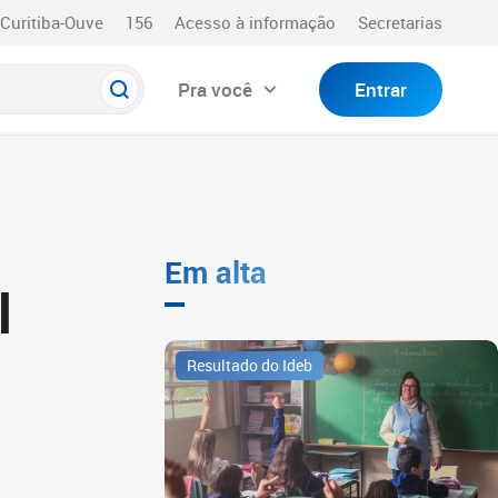
Curitiba-Ouve
156
Acesso à informação
Secretarias
Pra você
Entrar
Em alta
l
Resultado do Ideb