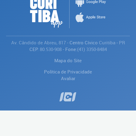
Av. Cândido de Abreu, 817
- Centro Cívico
Curitiba
-
PR
CEP:
80.530-908
- Fone:
(41) 3350-8484
Mapa do Site
Política de Privacidade
Avaliar