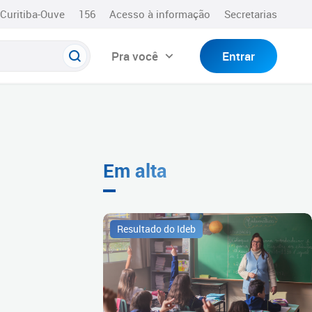
Curitiba-Ouve
156
Acesso à informação
Secretarias
Pra você
Entrar
Em alta
Resultado do Ideb