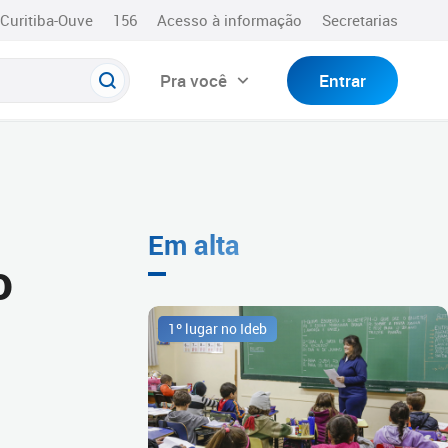
Curitiba-Ouve
156
Acesso à informação
Secretarias
Pra você
Entrar
Em alta
o
1º lugar no Ideb