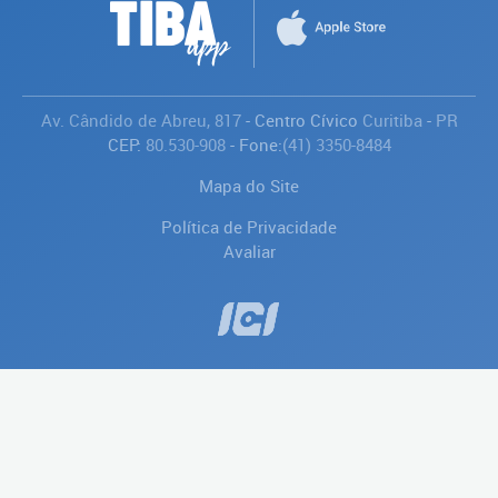
Av. Cândido de Abreu, 817
- Centro Cívico
Curitiba
-
PR
CEP:
80.530-908
- Fone:
(41) 3350-8484
Mapa do Site
Política de Privacidade
Avaliar