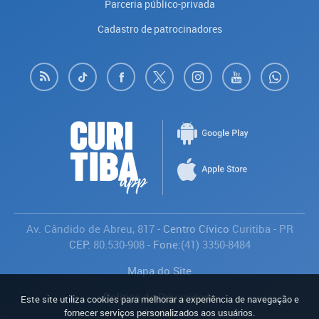
Parceria público-privada
Cadastro de patrocinadores
Av. Cândido de Abreu, 817
- Centro Cívico
Curitiba
-
PR
CEP:
80.530-908
- Fone:
(41) 3350-8484
Mapa do Site
Política de Privacidade
Este site utiliza cookies para melhorar a experiência de navegação e
Avaliar
fornecer serviços personalizados aos usuários.