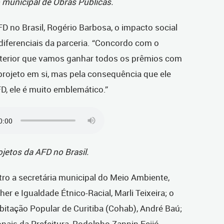
 municipal de Obras Públicas.
FD no Brasil, Rogério Barbosa, o impacto social
diferenciais da parceria. “Concordo com o
anterior que vamos ganhar todos os prêmios com
projeto em si, mas pela consequência que ele
FD, ele é muito emblemático.”
jetos da AFD no Brasil.
o a secretária municipal do Meio Ambiente,
her e Igualdade Étnico-Racial, Marli Teixeira; o
itação Popular de Curitiba (Cohab), André Baú;
onais da Prefeitura, Rodolpho Zannin Feijó.