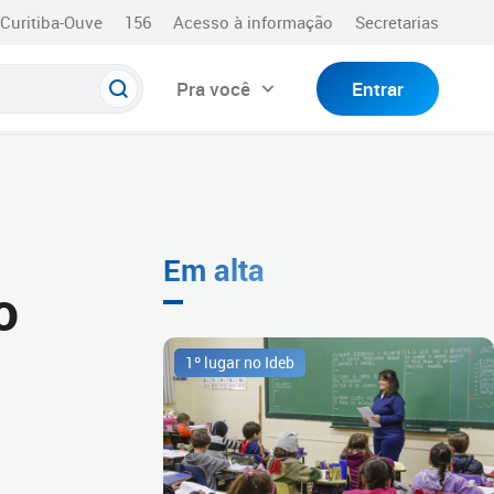
Curitiba-Ouve
156
Acesso à informação
Secretarias
Pra você
Entrar
Em alta
o
1º lugar no Ideb