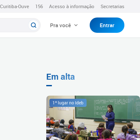
Curitiba-Ouve
156
Acesso à informação
Secretarias
Pra você
Entrar
Em alta
1º lugar no Ideb