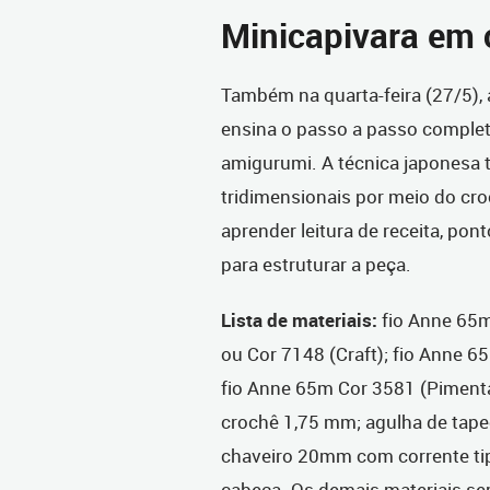
Minicapivara em 
Também na quarta-feira (27/5),
ensina o passo a passo complet
amigurumi. A técnica japonesa
tridimensionais por meio do croc
aprender leitura de receita, p
para estruturar a peça.
Lista de materiais:
fio Anne 65m
ou Cor 7148 (Craft); fio Anne 
fio Anne 65m Cor 3581 (Pimenta
crochê 1,75 mm; agulha de tapece
chaveiro 20mm com corrente tipo 
cabeça. Os demais materiais ser