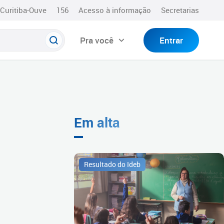
Curitiba-Ouve
156
Acesso à informação
Secretarias
Pra você
Entrar
Em alta
Resultado do Ideb