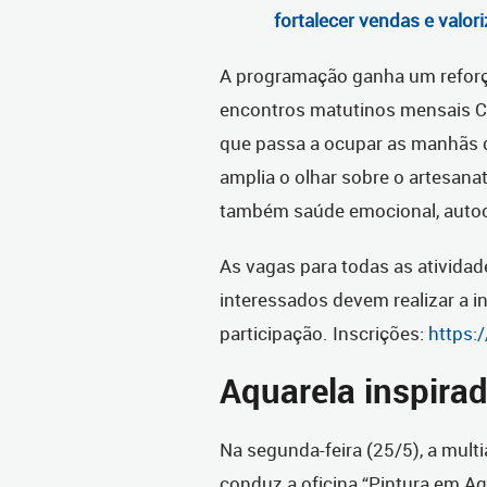
fortalecer vendas e valor
A programação ganha um reforço
encontros matutinos mensais Cri
que passa a ocupar as manhãs d
amplia o olhar sobre o artesan
também saúde emocional, autoc
As vagas para todas as atividade
interessados devem realizar a i
participação.
Inscrições:
https:/
Aquarela inspira
Na segunda-feira (25/5), a multi
conduz a oficina “Pintura em Aq