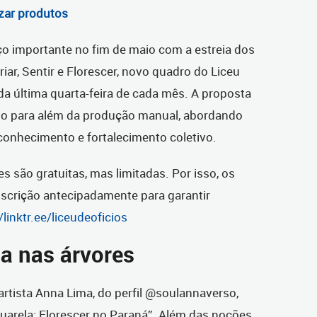
izar produtos
 importante no fim de maio com a estreia dos
ar, Sentir e Florescer, novo quadro do Liceu
a última quarta-feira de cada mês. A proposta
ato para além da produção manual, abordando
onhecimento e fortalecimento coletivo.
s são gratuitas, mas limitadas. Por isso, os
nscrição antecipadamente para garantir
/linktr.ee/liceudeoficios
da nas árvores
artista Anna Lima, do perfil @soulannaverso,
uarela: Florescer no Paraná”. Além das noções