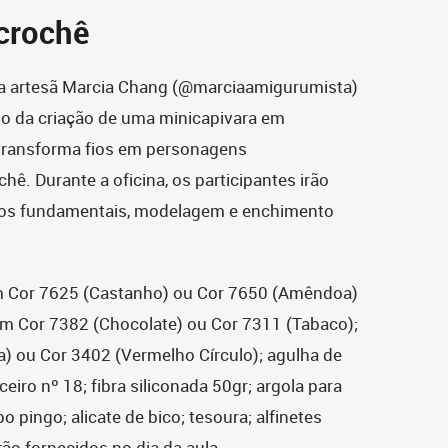
crochê
 a artesã Marcia Chang (@marciaamigurumista)
o da criação de uma minicapivara em
 transforma fios em personagens
hê. Durante a oficina, os participantes irão
ontos fundamentais, modelagem e enchimento
 Cor 7625 (Castanho) ou Cor 7650 (Amêndoa)
65m Cor 7382 (Chocolate) ou Cor 7311 (Tabaco);
) ou Cor 3402 (Vermelho Círculo); agulha de
iro nº 18; fibra siliconada 50gr; argola para
pingo; alicate de bico; tesoura; alfinetes
ão fornecidos no dia da aula.