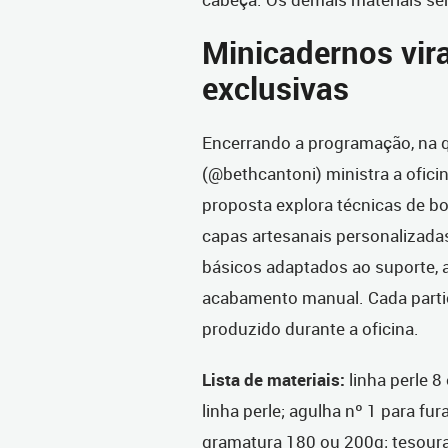
Minicadernos vir
exclusivas
Encerrando a programação, na qu
(@bethcantoni) ministra a ofic
proposta explora técnicas de bo
capas artesanais personalizadas
básicos adaptados ao suporte, a
acabamento manual. Cada partic
produzido durante a oficina.
Lista de materiais:
linha perle 8
linha perle; agulha nº 1 para fur
gramatura 180 ou 200g; tesoura