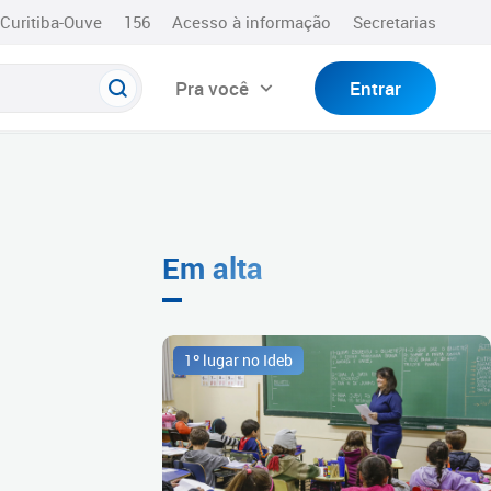
Curitiba-Ouve
156
Acesso à informação
Secretarias
Pra você
Entrar
Em alta
1º lugar no Ideb