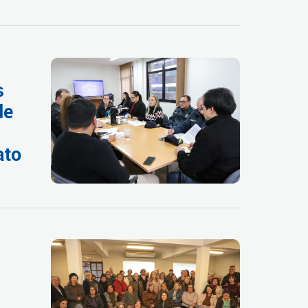
s
de
ato