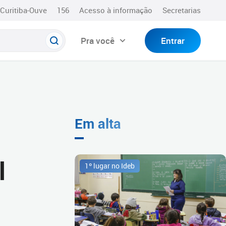
Curitiba-Ouve
156
Acesso à informação
Secretarias
Pra você
Entrar
Em alta
l
1º lugar no Ideb