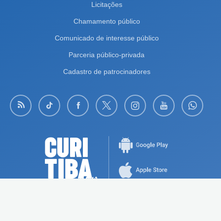
Licitações
Chamamento público
Comunicado de interesse público
Parceria público-privada
Cadastro de patrocinadores
Saiba mais
Av. Cândido de Abreu, 817
- Centro Cívico
Curitiba
-
PR
CEP:
80.530-908
- Fone:
(41) 3350-8484