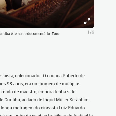
1/6
ritiba é tema de documentário. Foto:
sicista, colecionador. O carioca Roberto de
aos 98 anos, era um homem de múltiplos
hamado de maestro, embora tenha sido
 Curitiba, ao lado de Ingrid Müller Seraphim.
m longa-metragem do cineasta Luiz Eduardo
ar em junho da seletiva brasileira do festival In-