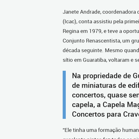
Janete Andrade, coordenadora de
(Icac), conta assistiu pela pri
Regina em 1979, e teve a oport
Conjunto Renascentista, um grup
década seguinte. Mesmo quando 
sítio em Guaratiba, voltaram e s
Na propriedade de G
de miniaturas de edif
concertos, quase se
capela, a Capela Ma
Concertos para Crav
“Ele tinha uma formação humani