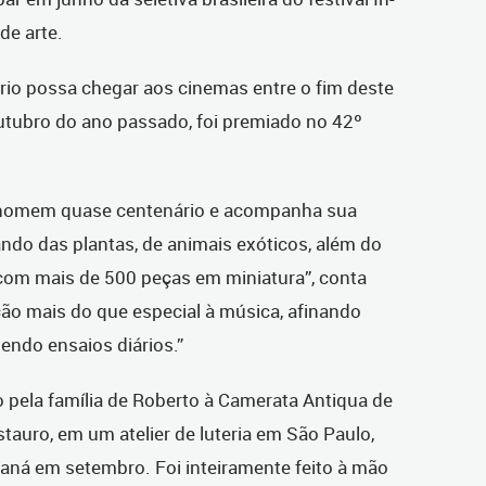
de arte.
io possa chegar aos cinemas entre o fim deste
outubro do ano passado, foi premiado no 42º
um homem quase centenário e acompanha sua
ando das plantas, de animais exóticos, além do
com mais de 500 peças em miniatura”, conta
ção mais do que especial à música, afinando
endo ensaios diários.”
do pela família de Roberto à Camerata Antiqua de
tauro, em um atelier de luteria em São Paulo,
raná em setembro. Foi inteiramente feito à mão