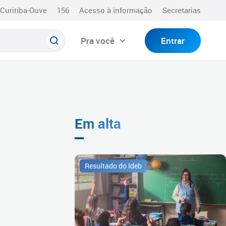
Curitiba-Ouve
156
Acesso à informação
Secretarias
Pra você
Entrar
Em alta
Resultado do Ideb