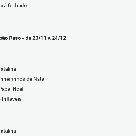
tará fechado.
pão Raso - de 23/11 a 24/12
atalina
inheirinhos de Natal
 Papai Noel
 Infláveis
atalina