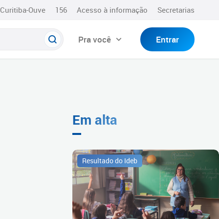
Curitiba-Ouve
156
Acesso à informação
Secretarias
Pra você
Entrar
Em alta
Resultado do Ideb