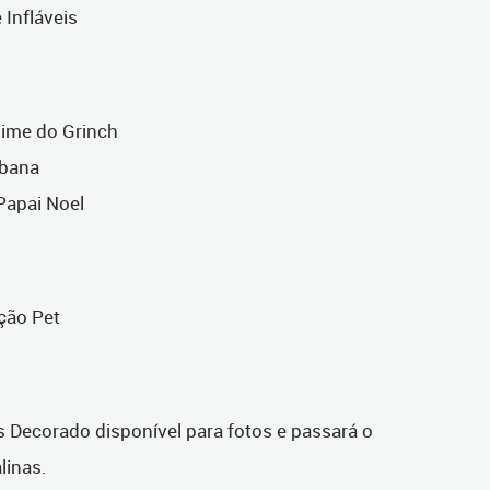
 Infláveis
Slime do Grinch
ibana
 Papai Noel
ção Pet
us Decorado disponível para fotos e passará o
linas.