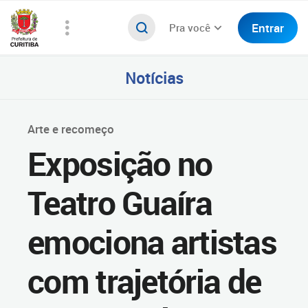
Entrar
Pra você
Notícias
Arte e recomeço
Exposição no
Teatro Guaíra
emociona artistas
com trajetória de