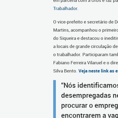
em parceria com a Urbs e faz p
Trabalhador
.
O vice-prefeito e secretário d
Martins, acompanhou o primeiro
do Siqueira e destacou o inedit
a locais de grande circulação d
o trabalhador. Participaram tam
Fabiano Ferreira Vilaruel
e o dir
Silva Bento.
Veja neste link as
“Nós identificamo
desempregadas n
procurar o emprego
encontrarem a vag