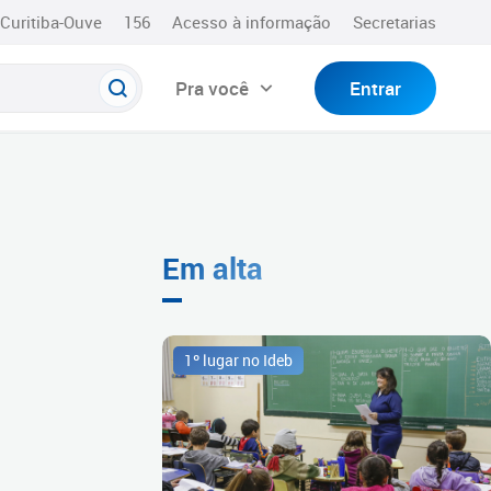
Curitiba-Ouve
156
Acesso à informação
Secretarias
Pra você
Entrar
Em alta
1º lugar no Ideb