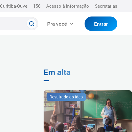
Curitiba-Ouve
156
Acesso à informação
Secretarias
Pra você
Entrar
Em alta
Resultado do Ideb