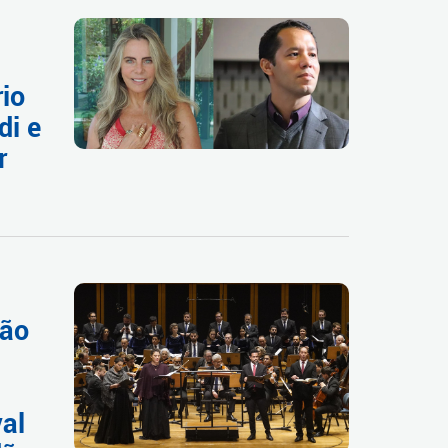
rio
di e
r
São
al