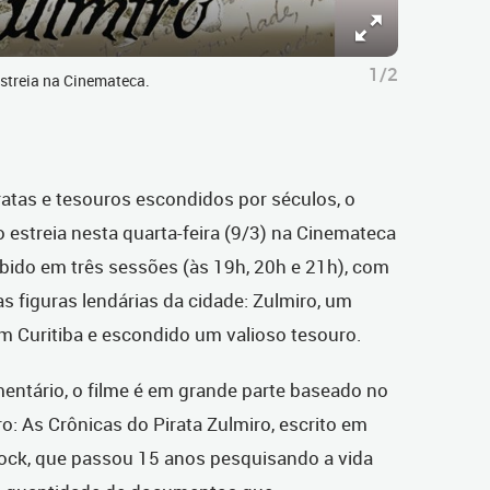
1/2
streia na Cinemateca.
iratas e tesouros escondidos por séculos, o
o estreia nesta quarta-feira (9/3) na Cinemateca
xibido em três sessões (às 19h, 20h e 21h), com
as figuras lendárias da cidade: Zulmiro, um
 em Curitiba e escondido um valioso tesouro.
ntário, o filme é em grande parte baseado no
ro: As Crônicas do Pirata Zulmiro, escrito em
ock, que passou 15 anos pesquisando a vida