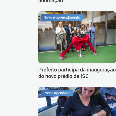
pontuação
Novo empreendimento
Prefeito participa da inauguração
do novo prédio da ISC
Posse agendada