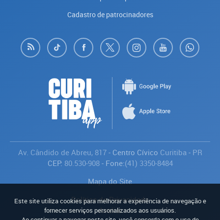
Cadastro de patrocinadores
Av. Cândido de Abreu, 817
- Centro Cívico
Curitiba
-
PR
CEP:
80.530-908
- Fone:
(41) 3350-8484
Mapa do Site
Política de Privacidade
Este site utiliza cookies para melhorar a experiência de navegação e
Avaliar
fornecer serviços personalizados aos usuários.
Ao continuar a navegar neste site, você concorda com o uso de